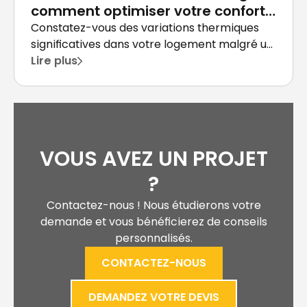
largement sur une bonne organisation du chantier.
comment optimiser votre confort
Vous devez anticiper les différentes étapes,
thermique ?
Constatez-vous des variations thermiques
coordonner les interventions des corps de métier
significatives dans votre logement malgré un
et gérer les éventuelles contraintes administratives.
système de chauffage fonctionnant à pleine
Lire plus
Cette planification minutieuse évite les retards
capacité ?
coûteux et les malfaçons. Les démarches
administratives à anticiper Certains types de
travaux nécessitent une déclaration préalable en
mairie, notamment lorsqu'ils modifient l'aspect
VOUS AVEZ UN PROJET
extérieur de votre façade. Le ravalement de façade
avec isolation par l'extérieur, par exemple, requiert
?
systématiquement cette formalité. Vous devez
également vérifier que votre projet respecte les
Contactez-nous ! Nous étudierons votre
règles d'urbanisme locales de votre commune.
demande et vous bénéficierez de conseils
Pour l'installation de panneaux solaires
personnalisés.
photovoltaïques, vous devez obtenir une
CONTACTEZ-NOUS
autorisation de raccordement au réseau électrique.
Cette procédure prend généralement entre deux
DEMANDEZ VOTRE DEVIS
et six mois selon la capacité de votre installation.